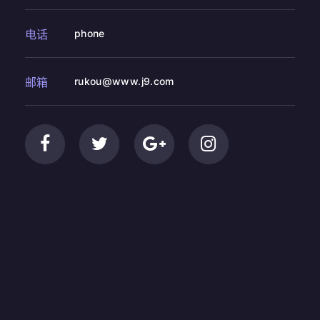
电话
phone
邮箱
rukou@www.j9.com