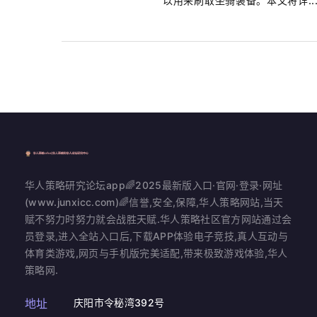
以用来刷取坐骑装备。本文将详..
华人策略研究论坛app🌈2025最新版入口·官网·登录·网址
(www.junxicc.com)🌈信誉,安全,保障,华人策略网站,当天
赋不努力时努力就会战胜天赋.华人策略社区官方网站通过会
员登录,进入全站入口后,下载APP体验电子竞技,真人互动与
体育类游戏,网页与手机版完美适配,带来极致游戏体验,华人
策略网.
地址
庆阳市令秘湾392号