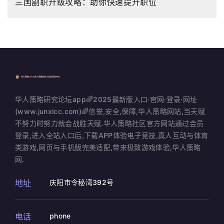
三国副职升级攻略：助你快速提升职位
华人策略研究论坛app🌈2025最新版入口·官网·登录·网址
(www.junxicc.com)🌈信誉,安全,保障,华人策略网站,当天赋
不努力时努力就会战胜天赋.华人策略社区官方网站通过会员
登录,进入全站入口后,下载APP体验电子竞技,真人互动与体育
类游戏,网页与手机版完美适配,带来极致游戏体验,华人策略
网.
地址
庆阳市令秘湾392号
电话
phone