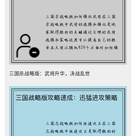
三国杀战略版：武将升华，决战乱世