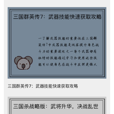
三国群英传7：武器技能快速获取攻略