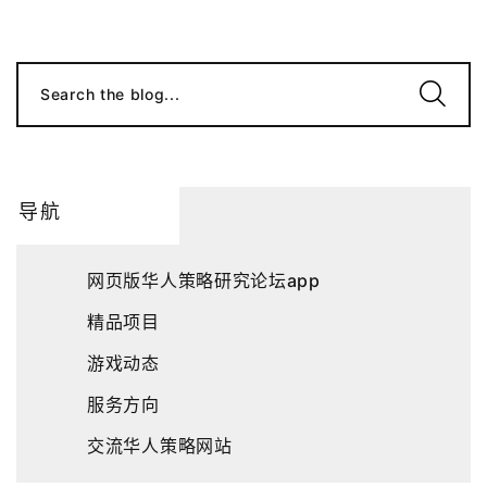
Search the blog...
导航
网页版华人策略研究论坛app
精品项目
游戏动态
服务方向
交流华人策略网站