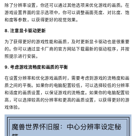
除了分辨率设置，你还可以通过其他选项来优化游戏的画质。在
游戏设置界面的显示选项中，你可以调整画面亮度、对比度、饱
和度等参数，以获得更好的视觉效果。
8. 注意显卡驱动更新
为了获得更好的游戏性能和画质，及时更新显卡驱动也是很重要
的。你可以通过显卡厂商的官方网站下载最新的驱动程序，并按
照提示进行安装。
9. 考虑游戏流畅度和画质的平衡
在设置分辨率和优化游戏画质时，需要考虑到游戏的流畅度和画
质之间的平衡。如果你的电脑配置较低，可以选择较低的分辨率
和适度的画质设置，以保证游戏的流畅度。如果你的电脑配置较
高，可以选择较高的分辨率和更高的画质设置，以获得更好的游
戏体验。