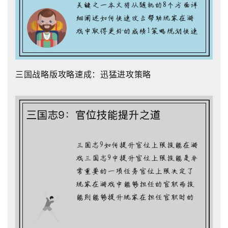
三国战略版攻略速成：迅猛进攻策略