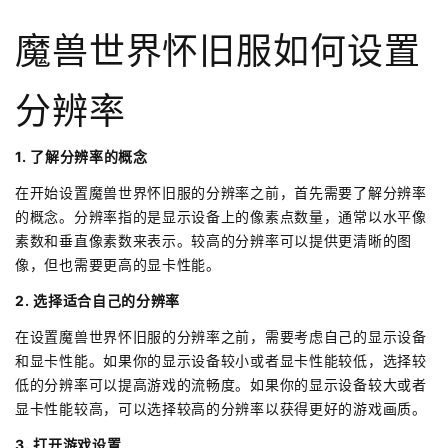
魔兽世界怀旧服如何设置
分辨率
1. 了解分辨率的概念
在开始设置魔兽世界怀旧服的分辨率之前，首先需要了解分辨率
的概念。分辨率指的是显示设备上的像素点数量，通常以水平像
素数和垂直像素数来表示。较高的分辨率可以提供更清晰的图
像，但也需要更高的显卡性能。
2. 选择适合自己的分辨率
在设置魔兽世界怀旧服的分辨率之前，需要考虑自己的显示设备
和显卡性能。如果你的显示设备较小或者显卡性能较低，选择较
低的分辨率可以提高游戏的流畅度。如果你的显示设备较大或者
显卡性能较高，可以选择较高的分辨率以获得更好的游戏画质。
3. 打开游戏设置