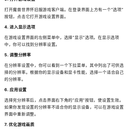
打开魔兽世界怀旧服游戏客户端。在登录界面上方有一个“选项”
按钮，点击它打开游戏设置界面。
4. 进入显示选项
在游戏设置界面的左侧菜单中，选择“显示”选项。在显示选项
中，你可以找到分辨率设置。
5. 调整分辨率
在分辨率设置中，你可以看到一个下拉菜单，其中列出了可供选
择的分辨率。根据你的显示设备和显卡性能，选择一个适合自己
的分辨率。
6. 应用设置
选择完分辨率后，点击界面右下角的“应用”按钮，使设置生效。
如果你发现设置的分辨率不适合你的显示设备，可以在游戏设置
界面中重新调整。
7. 优化游戏画质